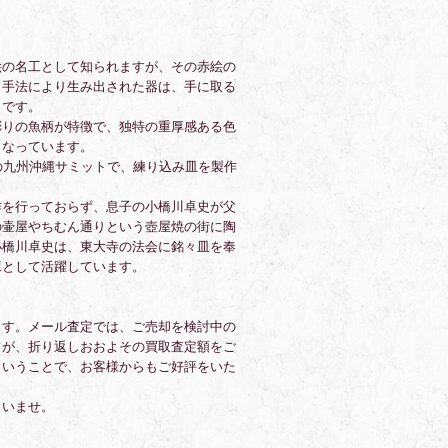
絵の名工として知られますが、その赤絵の
く手法により生み出された器は、手に取る
うです。
彫りの魚柄が特徴で、独特の重厚感ある色
となっています。
の九州沖縄サミットで、練り込み皿を製作
。
作を行っておらず、息子の小橋川卓史が父
の壷屋やちむん通りという壺屋焼の街に陶
小橋川卓史は、東大寺の法会に銘々皿を奉
工として活躍しています。
ます。メール査定では、ご売却を検討中の
フが、折り返しおおよその買取査定額をご
ということで、お客様からもご好評をいた
さいませ。