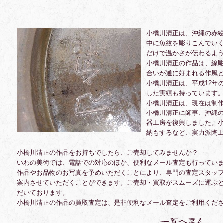
小橋川清正は、沖縄の赤
中に魚紋を彫りこんでい
だけで温かさが伝わるよ
小橋川清正の作品は、線
合いが通に好まれる作風
小橋川清正は、平成12年
した実績も
持っています
小橋川清正は、現在は制
小橋川清正に師事、沖縄
器工房を復興しました。
納もするなど、実力派陶
小橋川清正の作品をお持ちでしたら、ご売却してみませんか？
いわの美術では、電話での対応のほか、便利なメール査定も行ってい
作品やお品物のお写真を予めいただくことにより、専門の査定スタッ
案内させていただくことができます。ご売却・買取がスムーズに運ぶ
だいております。
小橋川清正の作品の買取査定は、是非便利なメール査定をご利用くだ