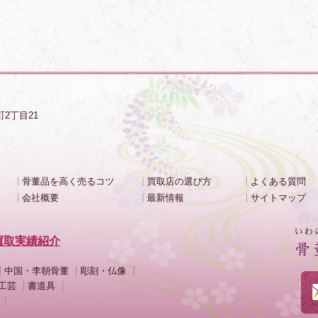
町2丁目21
骨董品を高く売るコツ
買取店の選び方
よくある質問
会社概要
最新情報
サイトマップ
買取実績紹介
中国・李朝骨董
彫刻・仏像
工芸
書道具