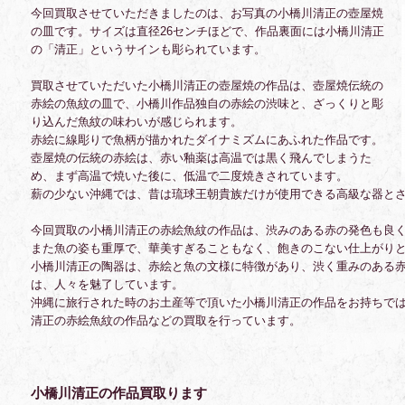
今回買取させていただきましたのは、お写真の小橋川清正の壺屋焼
の皿です。
サイズは直径26センチほどで、作品裏面には小橋川清正
の「清正」というサインも彫られています。
買取させていただいた小橋川清正の壺屋焼の作品は、壺屋焼伝統の
赤絵の魚紋の皿で、小橋川作品独自の赤絵の渋味と、ざっくりと彫
り込んだ魚紋の味わいが感じられます。
赤絵に線彫りで魚柄が描かれたダイナミズムにあふれた作品です。
壺屋焼の伝統の赤絵は、赤い釉薬は高温では黒く飛んでしまうた
め、まず高温で焼いた後に、低温で二度焼きされています。
薪の少ない沖縄では、昔は琉球王朝貴族だけが使用できる高級な器と
今回買取の小橋川清正の赤絵魚紋の作品は、渋みのある赤の発色も良
また魚の姿も重厚で、華美すぎることもなく、飽きのこない仕上がり
小橋川清正の陶器は、赤絵と魚の文様に特徴があり、渋く重みのある
は、人々を魅了しています。
沖縄に旅行された時のお土産等で頂いた小橋川清正の作品をお持ちで
清正の赤絵魚紋の作品などの買取を行っています。
小橋川清正の作品買取ります