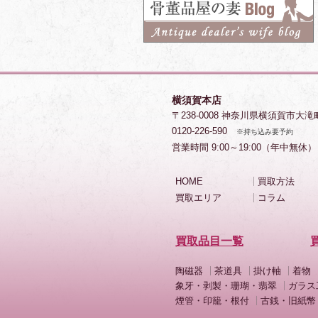
横須賀本店
〒238-0008 神奈川県横須賀市大滝
0120-226-590
※持ち込み要予約
営業時間 9:00～19:00（年中無休）
HOME
買取方法
買取エリア
コラム
買取品目一覧
陶磁器
茶道具
掛け軸
着物
象牙・剥製・珊瑚・翡翠
ガラス
煙管・印籠・根付
古銭・旧紙幣