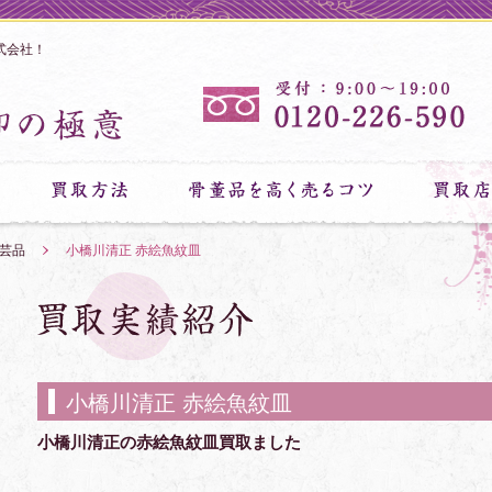
式会社！
工芸品
»
小橋川清正 赤絵魚紋皿
小橋川清正 赤絵魚紋皿
小橋川清正の赤絵魚紋皿買取ました