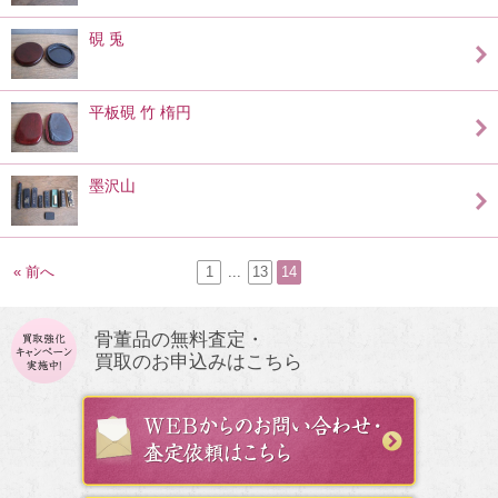
硯 兎
平板硯 竹 楕円
墨沢山
« 前へ
1
...
13
14
骨董品の無料査定・
買取のお申込みはこちら