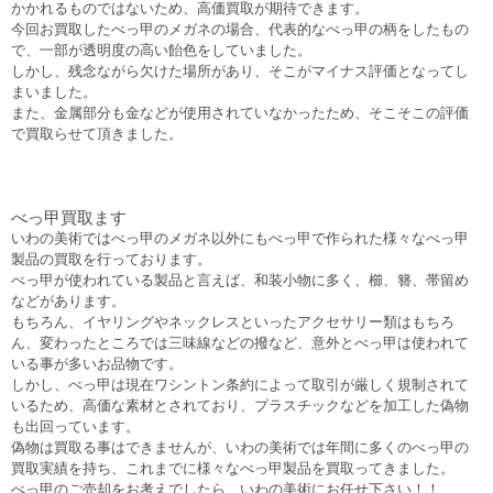
かかれるものではないため、高価買取が期待できます。
今回お買取したべっ甲のメガネの場合、代表的なべっ甲の柄をしたもの
で、一部が透明度の高い飴色をしていました。
しかし、残念ながら欠けた場所があり、そこがマイナス評価となってし
まいました。
また、金属部分も金などが使用されていなかったため、そこそこの評価
で買取らせて頂きました。
べっ甲買取ます
いわの美術ではべっ甲のメガネ以外にもべっ甲で作られた様々なべっ甲
製品の買取を行っております。
べっ甲が使われている製品と言えば、和装小物に多く、櫛、簪、帯留め
などがあります。
もちろん、イヤリングやネックレスといったアクセサリー類はもちろ
ん、変わったところでは三味線などの撥など、意外とべっ甲は使われて
いる事が多いお品物です。
しかし、べっ甲は現在ワシントン条約によって取引が厳しく規制されて
いるため、高価な素材とされており、プラスチックなどを加工した偽物
も出回っています。
偽物は買取る事はできませんが、いわの美術では年間に多くのべっ甲の
買取実績を持ち、これまでに様々なべっ甲製品を買取ってきました。
べっ甲のご売却をお考えでしたら、いわの美術にお任せ下さい！！