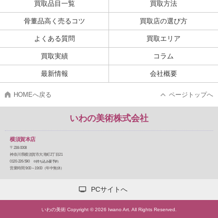
買取品目一覧
買取方法
骨董品高く売るコツ
買取店の選び方
よくある質問
買取エリア
買取実績
コラム
最新情報
会社概要
HOMEへ戻る
ページトップへ
いわの美術株式会社
横須賀本店
〒238-0008
神奈川県横須賀市大滝町2丁目21
0120-226-590
※持ち込み要予約
営業時間 9:00～19:00（年中無休）
PCサイトへ
いわの美術 Copyright © 2026 Iwano Art. All Rights Reserved.