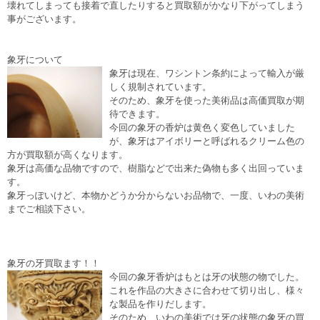
壊れてしまっても接着で直したりすると買取額がかなり下がってしまう
事がございます。
象牙について
象牙は現在、ワシントン条約によって輸入が厳
しく規制されています。
そのため、象牙を使った美術品は高価買取が期
待できます。
今回の象牙の香炉は黄色く変色していました
が、象牙はアイボリーと呼ばれるクリーム色の
方が買取額が高くなります。
象牙は高価な品物ですので、樹脂などで出来た偽物も多く出回っていま
す。
象牙っぽいけど、本物かどうか分からないお品物で、一度、いわの美術
までご相談下さい。
象牙の牙買取ます！！
今回の象牙香炉はもとは牙の状態の物でした。
これを作品の大きさに合わせて切り出し、様々
な製品を作りだします。
そのため、いわの美術では牙の状態の象牙の買