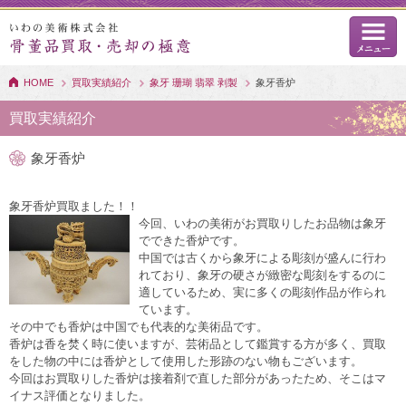
HOME
買取実績紹介
象牙 珊瑚 翡翠 剥製
象牙香炉
買取実績紹介
象牙香炉
象牙香炉買取ました！！
今回、いわの美術がお買取りしたお品物は象牙
でできた香炉です。
中国では古くから象牙による彫刻が盛んに行わ
れており、象牙の硬さが緻密な彫刻をするのに
適しているため、実に多くの彫刻作品が作られ
ています。
その中でも香炉は中国でも代表的な美術品です。
香炉は香を焚く時に使いますが、芸術品として鑑賞する方が多く、買取
をした物の中には香炉として使用した形跡のない物もございます。
今回はお買取りした香炉は接着剤で直した部分があったため、そこはマ
イナス評価となりました。