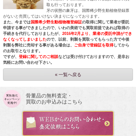
取も行っております。
牙の状態の象牙は、国際稀少野生動植物登録票
がないと売買してはいけない決まりになっております。
また、今までは
国際希少野生動植物種登録証
の取得に関して業者が委託
申請する事ができましたので、いわの美術でも買取前提であれば取得の
手続きを代行しておりましたが、
2016年2月より、業者の委託申請ができ
なくなってしまいました
ので、以前、剥製を買取ってもらった方で今後
剥製を弊社に売却する事がある場合は、
ご自身で登録証を取得
してから
のお取引となります。
ですが、
登録に関してのご相談
などは受け付けておりますので、是非お
気軽にお問い合わせ下さい。
« 一覧へ戻る
骨董品の無料査定・
買取のお申込みはこちら