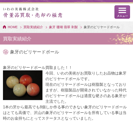
HOME
買取実績紹介
象牙 珊瑚 翡翠 剥製
象牙のビリヤードボール
買取実績紹介
象牙のビリヤードボール
象牙のビリヤードボール買取ました！！
今回、いわの美術がお買取りしたお品物は象牙
のビリヤードボールです。
現在のビリヤードボールは樹脂製となっており
ますが、樹脂製品が開発されていなかった時代
のビリヤードボールは適度な硬さのある象牙が
主流でした。
1本の牙から最高でも8個しか作る事のできない象牙のビリヤードボール
はとても高価で、沢山の象牙のビリヤードボールを所有している事は当
時のお金持ちにとってステータスとなっていました。