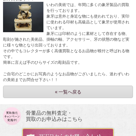
いわの美術では、年間に多くの象牙製品の買取
を行っております。
象牙は意外と身近な物にも使われており、実印
に使われる印材も高級品として象牙が使用され
ています。
象牙には印材のように素材として存在する物、
彫刻が施された美術品、掛軸の軸、アクセサリー、牙の状態の物など実
に様々な物となり出回っております。
その中でもコレクターが多く高価買取となるお品物が根付と呼ばれる物
です。
簡単に言えば手のひらサイズの彫刻品です。
ご自宅のどこかにお写真のようなお品物がございましたら、迷わずいわ
の美術までお問合せ下さい！！
« 一覧へ戻る
骨董品の無料査定・
買取のお申込みはこちら