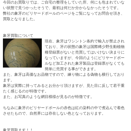
今回のお買取りでは、ご自宅の整理をしていた所、何にも包まれていな
い状態で見つかったそうで、最初は何だか分からなかったそうです。
弊社の象牙のビリヤードボールのページをご覧になってお問合せ頂き、
買取となりました。
象牙買取について
現在、象牙はワシントン条約で輸入が禁止され
ており、牙の状態の象牙は国際稀少野生動植物
種登録票がないと売買してはいけない決まりに
なっていますが、今回のようにビリヤードボー
ルなど加工された象牙製品は登録票がなくても
簡単に売買する事ができます。
また、象牙は高価なお品物ですので、練り物による偽物も横行しており
ます。
象牙は実際に持ってみるとお分かり頂けますが、見た目に反して若干重
たく感じるのが特徴です。
また、お写真のような網目模様が見るのが特徴です。
ちなみに象牙のビリヤードボールの赤色は紅の染料の中で煮込んで着色
させたもので、自然界には存在しない色となっております。
象牙買取ます！！