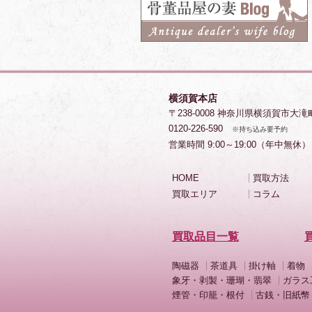
横須賀本店
〒238-0008 神奈川県横須賀市大滝
0120-226-590
※持ち込み要予約
営業時間 9:00～19:00（年中無休）
HOME
買取方法
買取エリア
コラム
買取品目一覧
陶磁器
茶道具
掛け軸
着物
象牙・剥製・珊瑚・翡翠
ガラス
煙管・印籠・根付
古銭・旧紙幣