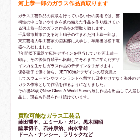
河上恭一郎のガラス作品買取ります
ガラス工芸作品の買取を行っているいわの美術では、芸
術性の中に使いやすさを兼ね備えた作品を作り続けてい
る河上恭一郎のガラス作品をお買取り致します。
千葉県市川市にある河上硝子の生まれた河上恭一郎は、
東京芸術大学工芸家の図案部に入学し、卒業後は松下電
器へ入社しました。
7年間松下電器で広告デザインを担当していた河上恭一
郎は、その後保谷硝子へ転職してそれまでに学んだデザ
イン力を生かしガラス作品のデザインを手がけます。
保谷硝子で働く傍ら、JETRO海外デザインの研究員と
してスウェーデンやフィンランドへ留学し日本だけでなく海外のデ
ガラス作家として作品を作るようになりました。
その後46歳でNew Glass A World Survey展に作品を出品
品し、現在も作品を作り続けています。
買取可能なガラス工芸品
藤田喬平、エミール・ガレ、黒木国昭
薩摩切子、石井康治、由水常雄
ドーム・ナンシー、ラリックなど