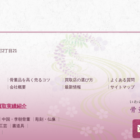
町2丁目21
骨董品を高く売るコツ
買取店の選び方
よくある質問
会社概要
最新情報
サイトマップ
買取実績紹介
中国・李朝骨董
彫刻・仏像
工芸
書道具