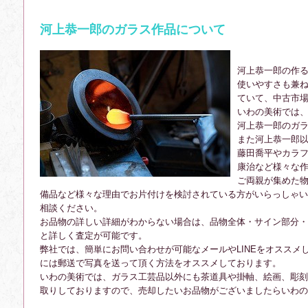
河上恭一郎のガラス作品について
河上恭一郎の作
使いやすさも兼
ていて、中古市
いわの美術では、
河上恭一郎のガ
また河上恭一郎
藤田喬平やカラ
康治など様々な
ご両親が集めた
備品など様々な理由でお片付けを検討されている方がいらっしゃい
相談ください。
お品物の詳しい詳細がわからない場合は、品物全体・サイン部分・
と詳しく査定が可能です。
弊社では、簡単にお問い合わせが可能なメールやLINEをオススメ
には郵送で写真を送って頂く方法をオススメしております。
いわの美術では、ガラス工芸品以外にも茶道具や掛軸、絵画、彫刻
取りしておりますので、売却したいお品物がございましたらいわ