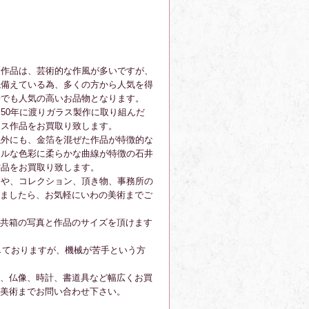
る作品は、芸術的な作風が多いですが、
ね備えている為、多くの方から人気を得
場でも人気の高いお品物となります。
50年に渡りガラス製作に取り組んだ
ラス作品をお買取り致します。
以外にも、金箔を混ぜた作品が特徴的な
フルな色彩に柔らかな曲線が特徴の石井
作品をお買取り致します。
物や、コレクション、頂き物、事務所の
ましたら、お気軽にいわの美術までご
共箱の写真と作品のサイズを頂けます
しておりますが、機械が苦手という方
、仏像、時計、書道具など幅広くお買
の美術までお問い合わせ下さい。