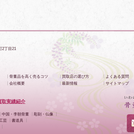
町2丁目21
骨董品を高く売るコツ
買取店の選び方
よくある質問
会社概要
最新情報
サイトマップ
買取実績紹介
中国・李朝骨董
彫刻・仏像
工芸
書道具