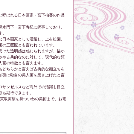
と呼ばれる日本画家・宮下柚葵の作品
深水門下・宮下寿紀に師事しており、
す。
な日本画家として活躍し、上村松園、
画の三巨匠とも言われています。
受けた透明感は感じられますが、描か
やや古典的なのに対して、現代的な顔
人画の特徴とも言えます。
もどちらかと言えば古典的な顔立ちを
柚葵は独自の美人画を築き上げたと言
ロサンゼルスなど海外での活躍も目立
取も期待できます。
買取実績を持ついわの美術まで、お電