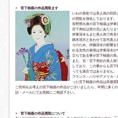
宮下柚葵の作品買取ます
いわの美術では美人画の巨匠
の買取を強化しております。
長野県出身の宮下柚葵は伊東
宮下寿紀は実の兄にあたりま
伊東深水もまた美人画で有名
鏑木清方と合わせて近代美人
そのため、伊藤深水の影響を
れる女性の表情は伊東深水が
立ちである事が宮下柚葵の美
また、兄・宮下寿紀の美人画
しており、この事からも宮下
っても過言ではありません。
フランス・パリやアメリカ・
った宮下柚葵の作品は高価買
ご売却をお考えの宮下柚葵の作品がございましたら、年間に多くの
話・メールにてお気軽にご相談下さい。
宮下柚葵の作品買取について