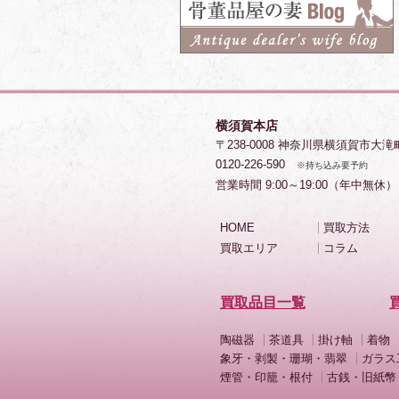
横須賀本店
〒238-0008 神奈川県横須賀市大滝
0120-226-590
※持ち込み要予約
営業時間 9:00～19:00（年中無休）
HOME
買取方法
買取エリア
コラム
買取品目一覧
陶磁器
茶道具
掛け軸
着物
象牙・剥製・珊瑚・翡翠
ガラス
煙管・印籠・根付
古銭・旧紙幣