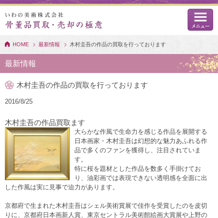
HOME
最新情報
木村圭吾の作品の買取を行っております
最新情報
木村圭吾の作品の買取を行っております
2016/8/25
木村圭吾の作品買取ます
大らかな作風で生命力を感じる作品を展開する
日本画家・木村圭吾は幻想的な魅力あふれる作
品で多くのファンを獲得し、注目されていま
す。
特に桜を題材とした作品を数多く手掛けてお
り、油彩画では表現できない透明感を全面に出
した作風は実に見事で迫力があります。
京都府で生まれた木村圭吾はシェル美術賞展で佳作を受賞したのを皮切
りに、京都府日本画新人賞、東京セントラル美術館絵画大賞展や上野の