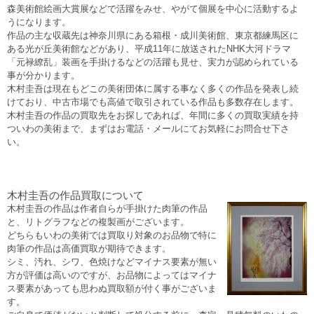
森美術館絵画大賞展などで活躍をみせ、やがて個展を中心に活動するよ
うになります。
作品の主な収蔵先は神奈川県にある箱根・成川美術館、東京都練馬区に
ある光が丘美術館などがあり、平成11年に放送されたNHK大河ドラマ
「元禄繚乱」装画を手掛けるなどの活躍も見せ、実力が認められている
事が分かります。
木村圭吾は現在もどこの美術団体に属する事なく多くの作品を発表し続
けており、中古市場でも高値で取引されている作品も多数存在します。
木村圭吾の作品の買取先をお探しであれば、年間に多くの買取実績を持
ついわの美術まで、まずはお電話・メールにてお気軽にお問合せ下さ
い。
木村圭吾の作品買取について
木村圭吾の作品は作者自らが手掛けた肉筆の作品
と、リトグラフなどの複製画がございます。
どちらもいわの美術では買取り対象のお品物で特に
肉筆の作品は高価買取が期待できます。
シミ、汚れ、シワ、色焼けなどマイナス要素が無い
方が評価は高いのですが、お品物によってはマイナ
ス要素があっても思わぬ買取額が付く事がございま
す。