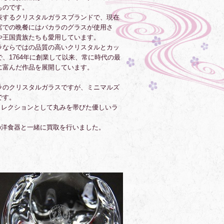
ものです。
表するクリスタルガラスブランドで、現在
宮での晩餐にはバカラのグラスが使用さ
や王国貴族たちも愛用しています。
ラならではの品質の高いクリスタルとカッ
、1764年に創業して以来、常に時代の最
に富んだ作品を展開しています。
ラのクリスタルガラスですが、ミニマルズ
です。
コレクションとして丸みを帯びた優しいラ
の洋食器と一緒に買取を行いました。