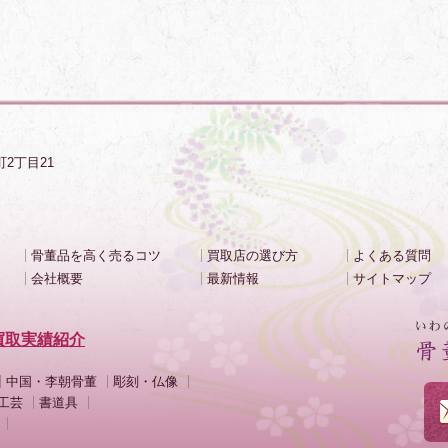
町2丁目21
骨董品を高く売るコツ
買取店の選び方
よくある質問
会社概要
最新情報
サイトマップ
買取実績紹介
中国・李朝骨董
彫刻・仏像
工芸
書道具