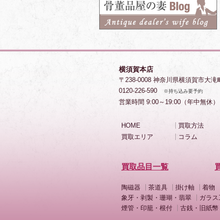
横須賀本店
〒238-0008 神奈川県横須賀市大滝
0120-226-590
※持ち込み要予約
営業時間 9:00～19:00（年中無休）
HOME
買取方法
買取エリア
コラム
買取品目一覧
陶磁器
茶道具
掛け軸
着物
象牙・剥製・珊瑚・翡翠
ガラス
煙管・印籠・根付
古銭・旧紙幣