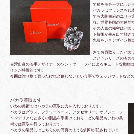
で猫をモチーフにした
バカラはフランスを代
でも大統領府のエリゼ
れ、世界各国の大使館
その人気の秘密はバカ
ト技術が生み出す輝きで
先端をいきデザイン性
さてお買取りしたバカ
というシリーズのもの
台湾出身の若手デザイナーのワン・ヤー・フイによるキュートな動物
インが特徴的です。
今回は贈り物で貰ったけれど使わないという事でウェッジウッドなど
バカラ買取ます
いわの美術ではバカラの買取に力を入れております。
バカラはグラス、フラワーベース、アクセサリー、オブジェ、シ
ャンデリアなど多くの製品を手掛けており、どの製品もいわの美
術では買取を行っております。
バカラの製品にはこちらのお写真のような刻印が記されていま