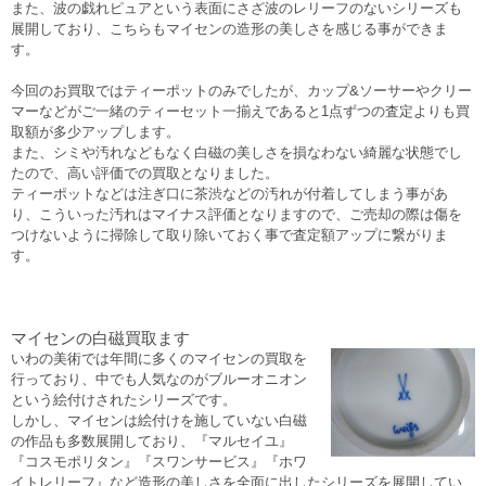
また、波の戯れピュアという表面にさざ波のレリーフのないシリーズも
展開しており、こちらもマイセンの造形の美しさを感じる事ができま
す。
今回のお買取ではティーポットのみでしたが、カップ&ソーサーやクリー
マーなどがご一緒のティーセット一揃えであると1点ずつの査定よりも買
取額が多少アップします。
また、シミや汚れなどもなく白磁の美しさを損なわない綺麗な状態でし
たので、高い評価での買取となりました。
ティーポットなどは注ぎ口に茶渋などの汚れが付着してしまう事があ
り、こういった汚れはマイナス評価となりますので、ご売却の際は傷を
つけないように掃除して取り除いておく事で査定額アップに繋がりま
す。
マイセンの白磁買取ます
いわの美術では年間に多くのマイセンの買取を
行っており、中でも人気なのがブルーオニオン
という絵付けされたシリーズです。
しかし、マイセンは絵付けを施していない白磁
の作品も多数展開しており、『マルセイユ』
『コスモポリタン』『スワンサービス』『ホワ
イトレリーフ』など造形の美しさを全面に出したシリーズを展開してい