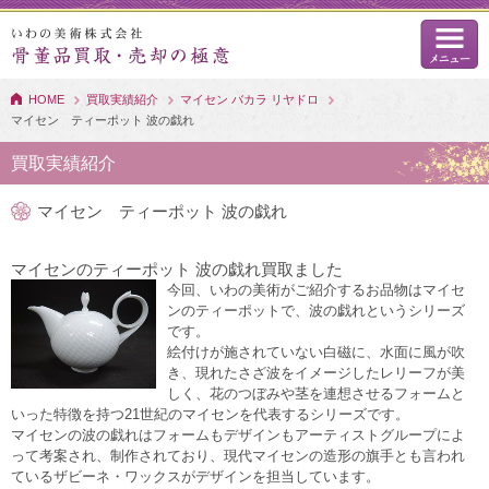
HOME
買取実績紹介
マイセン バカラ リヤドロ
マイセン ティーポット 波の戯れ
買取実績紹介
マイセン ティーポット 波の戯れ
マイセンのティーポット 波の戯れ買取ました
今回、いわの美術がご紹介するお品物はマイセ
ンのティーポットで、波の戯れというシリーズ
です。
絵付けが施されていない白磁に、水面に風が吹
き、現れたさざ波をイメージしたレリーフが美
しく、花のつぼみや茎を連想させるフォームと
いった特徴を持つ21世紀のマイセンを代表するシリーズです。
マイセンの波の戯れはフォームもデザインもアーティストグループによ
って考案され、制作されており、現代マイセンの造形の旗手とも言われ
ているザビーネ・ワックスがデザインを担当しています。