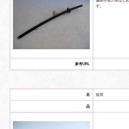
脇差や短刀をはじ
す。
参考URL
名
短筒
品