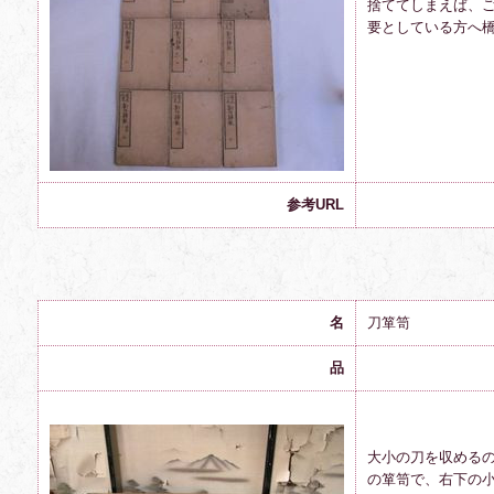
捨ててしまえば、
要としている方へ
参考URL
名
刀箪笥
品
大小の刀を収める
の箪笥で、右下の