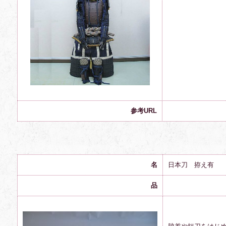
参考URL
名
日本刀 拵え有
品