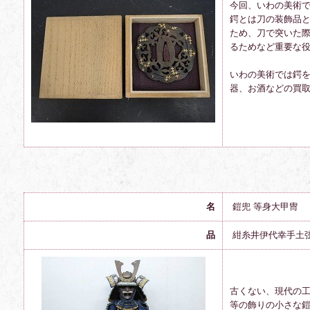
今回、いわの美術
鍔とは刀の装飾品
ため、刀で突いた
るためなど重要な
いわの美術では鍔
器、お酒などの買
名
鎧兜 等身大甲冑
品
紺糸井伊代幸手土
古くない、現代の
等の飾りの小さな