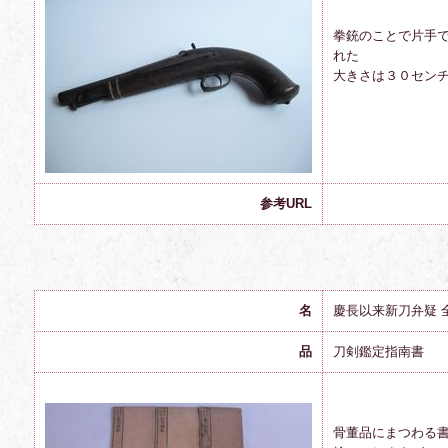
拳銃のことで片手
れた
大きさは３０セン
参考URL
名
慶長以来新刀弁疑 
品
刀剣鑑定指南書
骨董品にまつわる