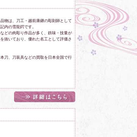
お品物は、刀工・越前康継の彫刻師として
住記内の雪龍鍔です。
龍などの肉彫り作品が多く、鉄味・技量が
群を抜いており、優れた名工として評価さ
日本刀、刀装具などの買取を日本全国で行