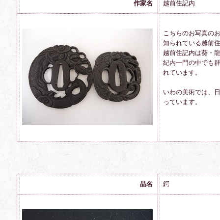
作家名
越前住記内
こちらのお写真の
知られている越前
越前住記内は葵・
紀内一門の中でも
れています。
いわの美術では、
っています。
品名
鍔