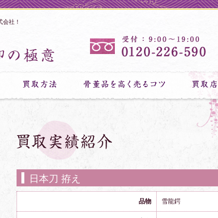
式会社！
日本刀 拵え
品物
雪龍鍔