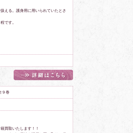
で扱える。護身用に用いられていたとさ
チ程です。
全９巻
書籍買取いたします！！