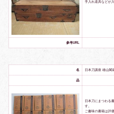
手入れ道具などが
参考URL
名
日本刀講座 雄山閣
品
日本刀にまつわる
す。
ご趣味の書籍は評