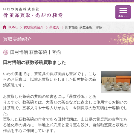
HOME
買取実績紹介
茶道具
田村悟朗 萩数茶碗十客揃
買取実績紹介
田村悟朗 萩数茶碗十客揃
田村悟朗の萩数茶碗買取ました
いわの美術では、茶道具の買取実績も豊富です。こち
らのお写真は、以前お買取いたしました田村悟朗の萩
焼茶碗です。
お買取した茶碗の共箱の箱書きには「萩数茶碗」とあ
りますが、数茶碗とは、大寄せの茶会などに点出しに使用するお揃いの
抹茶碗で、五客入りや十客入りがあり、今回買取の数茶碗は十客揃でし
た。
買取した萩数茶碗の作者である田村悟朗は、山口県の黄檗宗の古刹であ
る通化寺の境内に、半地上式穴窯と登り窯を設け、自然釉窯変と萩焼の
作品を中心に作陶しています。