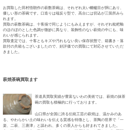
お買取した田村悟朗作の萩数茶碗は、それぞれ太い轆轤目が胴にあり、
優しい形の茶碗です。口造りは端反り型で、高台には切込が三箇所みら
れます。
買取の萩数茶碗は、十客揃で同じようにもみえますが、それぞれ枇杷釉
のほのぼのとした色調が微妙に異なり、装飾性のない萩焼の中にも、味
わいが感じられます。
買取査定では、十客ともキズや汚れもない良い保存状態で、箱書き・落
款付の共箱もございましたので、好評価での買取にて対応させていただ
きました。
萩焼茶碗買取ます
茶道具買取実績が豊富ないわの美術では、萩焼の抹茶
碗の買取も積極的に行っております。
山口県が全国に誇る伝統工芸の萩焼は、温かみのあ
る、やわらかい土の味わいを伝える質感を特徴とし、茶陶の世界で「一
楽、二萩、三唐津」と謳われ、多くの茶人からも好まれてきました。