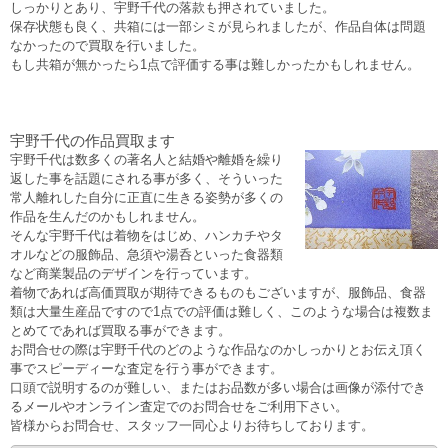
しっかりとあり、宇野千代の落款も押されていました。
保存状態も良く、共箱には一部シミが見られましたが、作品自体は問題
なかったので買取を行いました。
もし共箱が無かったら1点で評価する事は難しかったかもしれません。
宇野千代の作品買取ます
宇野千代は数多くの著名人と結婚や離婚を繰り
返した事を話題にされる事が多く、そういった
常人離れした自分に正直に生きる姿勢が多くの
作品を生んだのかもしれません。
そんな宇野千代は着物をはじめ、ハンカチやタ
オルなどの服飾品、急須や湯呑といった食器類
など商業製品のデザインを行っています。
着物であれば高価買取が期待できるものもございますが、服飾品、食器
類は大量生産品ですので1点での評価は難しく、このような場合は複数ま
とめてであれば買取る事ができます。
お問合せの際は宇野千代のどのような作品なのかしっかりとお伝え頂く
事でスピーディーな査定を行う事ができます。
口頭で説明するのが難しい、またはお品数が多い場合は画像が添付でき
るメールやオンライン査定でのお問合せをご利用下さい。
皆様からお問合せ、スタッフ一同心よりお待ちしております。