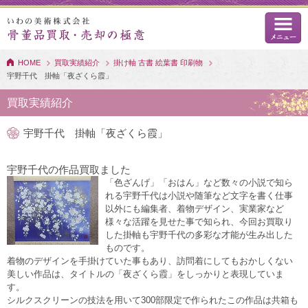
HOME
買取実績紹介
掛け軸 古書 絵葉書 印刷物
宇野千代 掛軸「夜ざくら霞」
買取実績紹介
宇野千代 掛軸「夜ざくら霞」
宇野千代の作品買取ました
「色ざんげ」「おはん」など数々の小説で知ら
れる宇野千代は小説や随筆など文字を書く仕事
以外にも編集者、着物デザイン、実業家など
様々な活躍を見せた事で知られ、今回お買取り
した掛軸も宇野千代の多彩な才能が生み出した
ものです。
着物のデザインを手掛けていた事もあり、訪問着にしてもおかしくない
美しい作品は、タイトルの「夜ざくら霞」をしっかりと表現していま
す。
シルクスクリーンの技法を用いて300部限定で作られたこの作品は共箱も