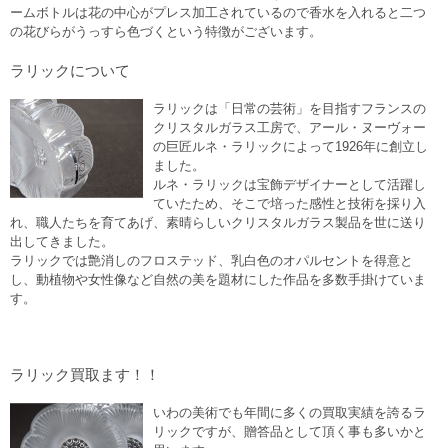
ームボトルは花の中心がプレス加工されているので香水を入れると二つ
の花びらがうっすら色づくという特徴がございます。
ラリックについて
ラリックは「日常の芸術」を目指すフランスの
クリスタルガラス工房で、アール・ヌーヴォー
の巨匠ルネ・ラリックによって1926年に創立し
ました。
ルネ・ラリックは宝飾デザイナーとして活躍し
ていたため、そこで培った感性と技術を採り入
れ、職人たちを育てあげ、素晴らしいクリスタルガラス製品を世に送り
出してきました。
ラリックでは艶消しのフロステッド、乳白色のオパルセントを得意と
し、動植物や女性像など自然の美を題材にした作品を多数手掛けていま
す。
ラリック買取ます！！
いわの美術でも年間に多くの買取実績を誇るラ
リックですが、贈答品として頂く事も多いかと