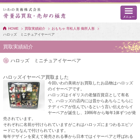
HOME
買取実績紹介
おもちゃ 市松人形 御所人形
ハロッズ ミニチュアイヤーベア
買取実績紹介
ハロッズ ミニチュアイヤーベア
ハロッズイヤーベア買取ました
今回いわの美術がお買取したお品物はハロッズ
のイヤーベアです。
ハロッズはイギリスの老舗百貨店として有名
で、ハロッズの店内には昔からあちらこちらに
テディベアが住んでいるという言い伝えからイ
ヤーベアが誕生し、1986年から毎年1体ずつが発
売されています。
それぞれに名前が付けられていますがこれはハロッズにまつわるエピソ
ードにちなんで付けられています。
毎年デザインを変えて発売される事から日本ではイヤーベアと呼ばれる