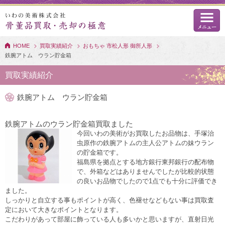
HOME
買取実績紹介
おもちゃ 市松人形 御所人形
鉄腕アトム ウラン貯金箱
買取実績紹介
鉄腕アトム ウラン貯金箱
鉄腕アトムのウラン貯金箱買取ました
今回いわの美術がお買取したお品物は、手塚治
虫原作の鉄腕アトムの主人公アトムの妹ウラン
の貯金箱です。
福島県を拠点とする地方銀行東邦銀行の配布物
で、外箱などはありませんでしたが比較的状態
の良いお品物でしたので1点でも十分に評価でき
ました。
しっかりと自立する事もポイントが高く、色褪せなどもない事は買取査
定において大きなポイントとなります。
こだわりがあって部屋に飾っている人も多いかと思いますが、直射日光