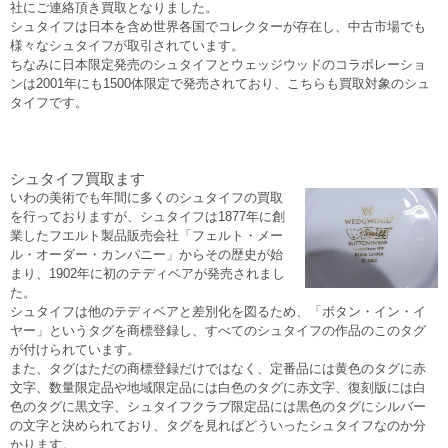
社にご連絡頂き買取となりました。
シュタイフは日本を含め世界各国でコレクターが存在し、中古市場でも
様々なシュタイフが取引されています。
ちなみに日本限定発売のシュタイフとウェッジウッドのコラボレーショ
ンは2001年にも1500体限定で発売されており、こちらも買取対象のシュ
タイフです。
シュタイフ買取ます
いわの美術でも年間に多くのシュタイフの買取
を行っておりますが、シュタイフは1877年に創
業したフエルト製品販売会社「フェルト・メー
ル・オーダー・カンパニー」からその歴史が始
まり、1902年に初のテディベアが発売されまし
た。
シュタイフは他のテディベアと差別化を図るため、「ボタン・イン・イ
ヤー」というタグを商標登録し、すべてのシュタイフの作品のこのタグ
が付けられています。
また、タグはただの商標登録だけではなく、定番品には黄色のタグに赤
文字、数量限定品や地域限定品には白色のタグに赤文字、復刻版には白
色のタグに黒文字、シュタイフクラブ限定品には黒色のタグにシルバー
の文字と決められており、タグを見ればどういったシュタイフなのか分
かります。