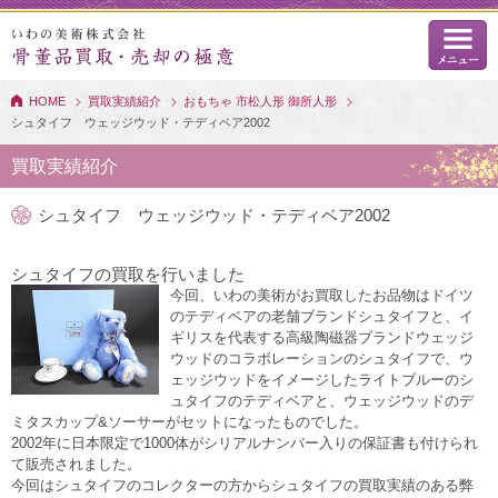
HOME
買取実績紹介
おもちゃ 市松人形 御所人形
シュタイフ ウェッジウッド・テディベア2002
買取実績紹介
シュタイフ ウェッジウッド・テディベア2002
シュタイフの買取を行いました
今回、いわの美術がお買取したお品物はドイツ
のテディベアの老舗ブランドシュタイフと、イ
ギリスを代表する高級陶磁器ブランドウェッジ
ウッドのコラボレーションのシュタイフで、ウ
ェッジウッドをイメージしたライトブルーのシ
ュタイフのテディベアと、ウェッジウッドのデ
ミタスカップ&ソーサーがセットになったものでした。
2002年に日本限定で1000体がシリアルナンバー入りの保証書も付けられ
て販売されました。
今回はシュタイフのコレクターの方からシュタイフの買取実績のある弊