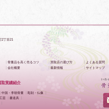
町2丁目21
骨董品を高く売るコツ
買取店の選び方
よくある質問
会社概要
最新情報
サイトマップ
買取実績紹介
中国・李朝骨董
彫刻・仏像
工芸
書道具