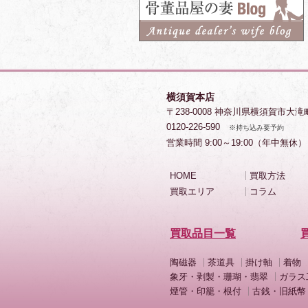
横須賀本店
〒238-0008 神奈川県横須賀市大滝
0120-226-590
※持ち込み要予約
営業時間 9:00～19:00（年中無休）
HOME
買取方法
買取エリア
コラム
買取品目一覧
陶磁器
茶道具
掛け軸
着物
象牙・剥製・珊瑚・翡翠
ガラス
煙管・印籠・根付
古銭・旧紙幣