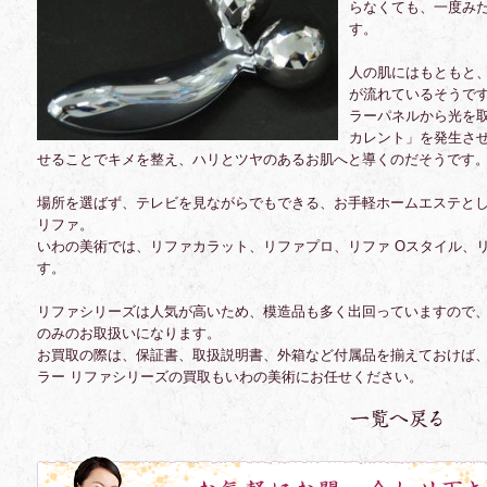
らなくても、一度み
す。
人の肌にはもともと
が流れているそうで
ラーパネルから光を
カレント」を発生さ
せることでキメを整え、ハリとツヤのあるお肌へと導くのだそうです
場所を選ばず、テレビを見ながらでもできる、お手軽ホームエステと
リファ。
いわの美術では、リファカラット、リファプロ、リファ Oスタイル、リ
す。
リファシリーズは人気が高いため、模造品も多く出回っていますので
のみのお取扱いになります。
お買取の際は、保証書、取扱説明書、外箱など付属品を揃えておけば
ラー リファシリーズの買取もいわの美術にお任せください。