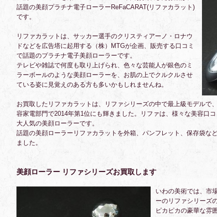
話題の美顔プラチナ電子ローラーReFaCARAT(リファカラット)
です。
リファカラットは、サッカー選手のクリスティアーノ・ロナウ
ドなどを広告塔に起用する（株）MTGが企画、販売する口コミ
で話題のプラチナ電子美顔ローラーです。
テレビや雑誌で何度も取り上げられ、色々な芸能人が銀色のミ
ラーボールのような美顔ローラーを、お肌の上でクルクルさせ
ている姿に見覚えのある方も多いかもしれませんね。
お買取したリファカラットは、リファシリーズの中で最上級モデルで、＠
容家電部門で2014年第1位にも輝きました。リファは、様々な美容口
大人気の美顔ローラーです。
話題の美顔ローラーリファカラットを外箱、パンフレット、保存袋な
ました。
美顔ローラー リファシリーズお買取します
いわの美術では、市
ーのリファシリーズ
ピカピカの豪華な雰