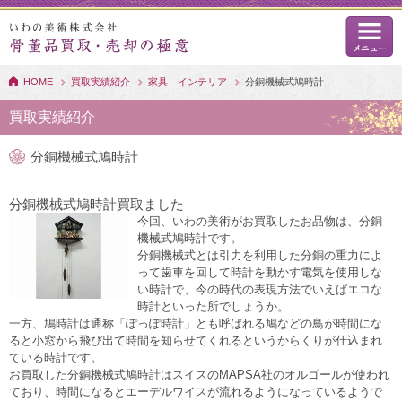
HOME
買取実績紹介
家具 インテリア
分銅機械式鳩時計
買取実績紹介
分銅機械式鳩時計
分銅機械式鳩時計買取ました
今回、いわの美術がお買取したお品物は、分銅
機械式鳩時計です。
分銅機械式とは引力を利用した分銅の重力によ
って歯車を回して時計を動かす電気を使用しな
い時計で、今の時代の表現方法でいえばエコな
時計といった所でしょうか。
一方、鳩時計は通称「ぽっぽ時計」とも呼ばれる鳩などの鳥が時間にな
ると小窓から飛び出て時間を知らせてくれるというからくりが仕込まれ
ている時計です。
お買取した分銅機械式鳩時計はスイスのMAPSA社のオルゴールが使われ
ており、時間になるとエーデルワイスが流れるようになっているようで