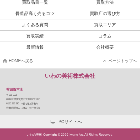
買取品目一覧
買取方法
骨董品高く売るコツ
買取店の選び方
よくある質問
買取エリア
買取実績
コラム
最新情報
会社概要
HOMEへ戻る
ページトップへ
いわの美術株式会社
横須賀本店
〒238-0008
神奈川県横須賀市大滝町2丁目21
0120-226-590
※持ち込み要予約
営業時間 9:00～19:00（年中無休）
PCサイトへ
いわの美術 Copyright © 2026 Iwano Art. All Rights Reserved.