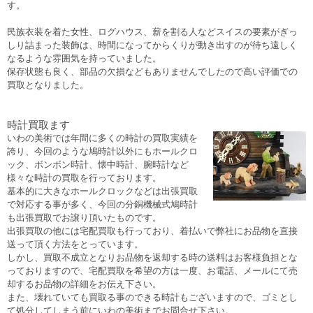
す。
民族衣装を着た女性、ログハウス、薪を割る人などスイスの要素がぎっ
しり詰まった装飾は、時間になってからくりが動き出すのが待ち遠しく
なるような雰囲気を持っていました。
保存状態も良く、部品の欠損などもありませんでしたので高い評価での
買取となりました。
時計買取ます
いわの美術では年間に多くの時計の買取実績を
誇り、今回のような鳩時計以外にもホールクロ
ック、ボンボン時計、懐中時計、腕時計など
様々な時計の買取を行っております。
基本的に大きなホールクロックなどは出張買取
で対応する事が多く、今回の分銅機械式鳩時計
も出張買取でお譲り頂いたものです。
出張買取の他には宅配買取も行っており、着払いで弊社にお品物を直接
送って頂く方法をとっています。
しかし、買取不成立となりお品物を返却する時の送料はお客様負担とな
っておりますので、宅配買取を希望の方は一度、お電話、メールにて売
却するお品物の詳細をお伝え下さい。
また、壊れていても買取る事のできる時計もございますので、ゴミとし
て処分してしまう前にいわの美術までお問合せ下さい。