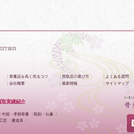
町2丁目21
骨董品を高く売るコツ
買取店の選び方
よくある質問
会社概要
最新情報
サイトマップ
買取実績紹介
中国・李朝骨董
彫刻・仏像
工芸
書道具