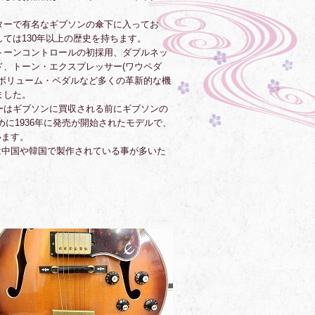
ターで有名なギブソンの傘下に入ってお
ては130年以上の歴史を持ちます。
トーンコントロールの初採用、ダブルネッ
ド、トーン・エクスプレッサー(ワウペダ
、ボリューム・ペダルなど多くの革新的な機
ました。
ーはギブソンに買収される前にギブソンの
るために1936年に発売が開始されたモデルで、
います。
は中国や韓国で製作されている事が多いた