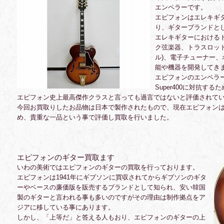
エンペラーです。
エピフォンはエレキギ
り、ギターブランドとし
エレキギターにおける
ク弦楽器、トラスロッ
ル)、電子チューナー
能や機器を開発してき
エピフォンのエンペラ
Super400に対抗す
エピフォン史上最高傑作クラスと言っても過言ではないと評価されて
今回お買取りしたお品物は日本で製作されたもので、現在エピフォン
め、貴重な一品という事で評価し買取を行いました。
エピフォンのギター買取ます
いわの美術ではエピフォンのギターの買取を行っております。
エピフォンは1941年にギブソンに買収されてからギブソンのギタ
ーやベースの廉価版を販売するブランドとして知られ、安い韓国
製のギターと言われる事も多いのですがその理由は制作拠点をア
ジアに移している事にあります。
しかし、「上等だ」と答える人もおり、エピフォンのギターの上