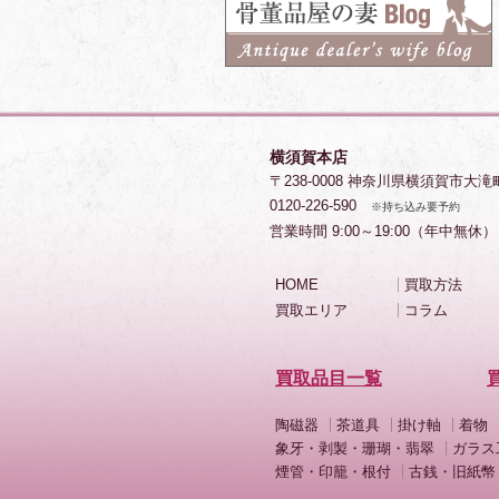
横須賀本店
〒238-0008 神奈川県横須賀市大滝
0120-226-590
※持ち込み要予約
営業時間 9:00～19:00（年中無休）
HOME
買取方法
買取エリア
コラム
買取品目一覧
陶磁器
茶道具
掛け軸
着物
象牙・剥製・珊瑚・翡翠
ガラス
煙管・印籠・根付
古銭・旧紙幣