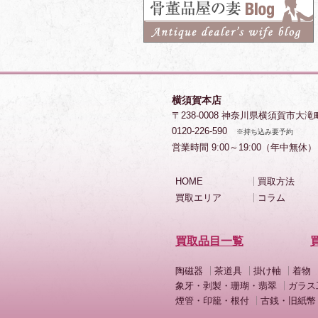
横須賀本店
〒238-0008 神奈川県横須賀市大滝
0120-226-590
※持ち込み要予約
営業時間 9:00～19:00（年中無休）
HOME
買取方法
買取エリア
コラム
買取品目一覧
陶磁器
茶道具
掛け軸
着物
象牙・剥製・珊瑚・翡翠
ガラス
煙管・印籠・根付
古銭・旧紙幣