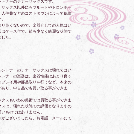
ントナーのテナーサックスです。
、サックス以外にもフルートやトロンボー
、人件費などのコストダウンによって低価
す。
まり良くないので、楽器としての人気はい
回はケース付で、錆も少なく綺麗な状態で
ました。
ルントナーのテナーサックスは壊れてはい
ントナーの楽器は、楽器性能はあまり良く
スプレイ用や部品取りを行うなど、本来の
があり、中古品でも買い取る事ができま
ックスもいわの美術では買取る事ができま
クスは、壊れた状態での評価となりますの
高いものではありません。
スがございましたら、お電話、メールにて