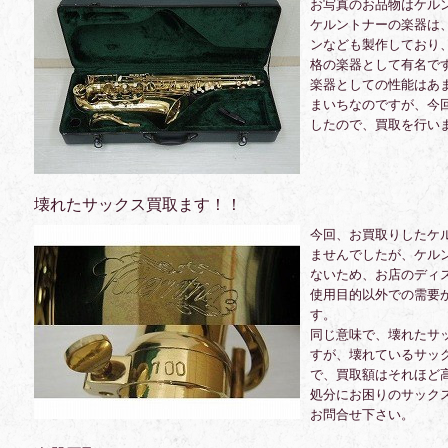
お写真のお品物はケル
ケルントナーの楽器は
ンなども製作しており
格の楽器として有名で
楽器としての性能はあ
まいちなのですが、今
したので、買取を行い
壊れたサックス買取ます！！
今回、お買取りしたケ
ませんでしたが、ケル
ないため、お店のディ
使用目的以外での需要
す。
同じ意味で、壊れたサ
すが、壊れているサッ
で、買取額はそれほど
処分にお困りのサック
お問合せ下さい。