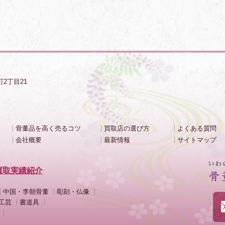
町2丁目21
骨董品を高く売るコツ
買取店の選び方
よくある質問
会社概要
最新情報
サイトマップ
買取実績紹介
中国・李朝骨董
彫刻・仏像
工芸
書道具