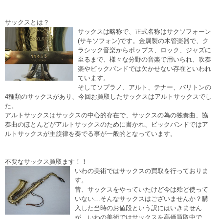
サックスとは？
サックスは略称で、正式名称はサクソフォーン
(サキソフォン)です。金属製の木管楽器で、ク
ラシック音楽からポップス、ロック、ジャズに
至るまで、様々な分野の音楽で用いられ、吹奏
楽やビックバンドでは欠かせない存在といわれ
ています。
そしてソプラノ、アルト、テナー、バリトンの
4種類のサックスがあり、今回お買取したサックスはアルトサックスでし
た。
アルトサックスはサックスの中心的存在で、サックスの為の独奏曲、協
奏曲のほとんどがアルトサックスのために書かれ、ビックバンドではア
ルトサックスが主旋律を奏でる事が一般的となっています。
不要なサックス買取ます！！
いわの美術ではサックスの買取を行っておりま
す。
昔、サックスをやっていたけど今は殆ど使って
いない…そんなサックスはございませんか？購
入した当時のお値段という訳にはいきません
が、いわの美術ではサックスを高価買取中で