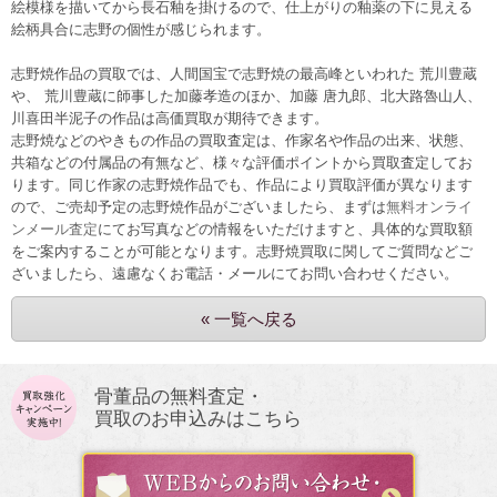
絵模様を描いてから長石釉を掛けるので、仕上がりの釉薬の下に見える
絵柄具合に志野の個性が感じられます。
志野焼作品の買取では、人間国宝で志野焼の最高峰といわれた 荒川豊蔵
や、 荒川豊蔵に師事した加藤孝造のほか、加藤 唐九郎、北大路魯山人、
川喜田半泥子の作品は高価買取が期待できます。
志野焼などのやきもの作品の買取査定は、作家名や作品の出来、状態、
共箱などの付属品の有無など、様々な評価ポイントから買取査定してお
ります。同じ作家の志野焼作品でも、作品により買取評価が異なります
ので、ご売却予定の志野焼作品がございましたら、まずは
無料オンライ
ンメール査定
にてお写真などの情報をいただけますと、具体的な買取額
をご案内することが可能となります。
志野焼買取に関してご質問などご
ざいましたら、遠慮なくお電話・メールにてお問い合わせください。
« 一覧へ戻る
骨董品の無料査定・
買取のお申込みはこちら