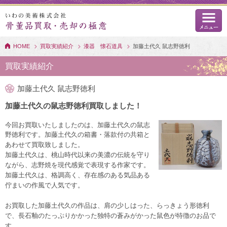
HOME
買取実績紹介
漆器 懐石道具
加藤土代久 鼠志野徳利
買取実績紹介
加藤土代久 鼠志野徳利
加藤土代久の鼠志野徳利買取しました！
今回お買取いたしましたのは、加藤土代久の鼠志
野徳利です。
加藤土代久の箱書・落款付の共箱と
あわせて買取致しました。
加藤土代久は、桃山時代以来の美濃の伝統を守り
ながら、志野焼を現代感覚で表現する作家です。
加藤土代久は、格調高く、存在感のある気品ある
佇まいの作風で人気です。
お買取した加藤土代久の作品は、肩の少しはった、らっきょう形徳利
で、長石釉のたっぷりかかった独特の蒼みがかった鼠色が特徴のお品で
す。