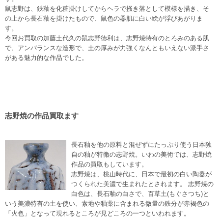
鼠志野は、鉄釉を化粧掛けしてからヘラで掻き落として模様を描き、そ
の上から長石釉を掛けたもので、鼠色の器肌に白い絵が浮びあがりま
す。
今回お買取の加藤土代久の鼠志野徳利は、志野焼特有のとろみのある肌
で、アンバランスな造形で、土の厚みが力強くなんともいえない派手さ
がある魅力的な作品でした。
志野焼の作品買取ます
長石釉を他の原料と混ぜずにたっぷり使う日本独
自の釉が特徴の志野焼。いわの美術では、志野焼
作品の買取もしています。
志野焼は、桃山時代に、日本で最初の白い陶器が
つくられた美濃で生まれたとされます。 志野焼の
白色は、長石釉の白さで、百草土(もぐさつち)と
いう美濃特有の土を使い、素地や釉薬に含まれる微量の鉄分が赤褐色の
「火色」となって現れるところが見どころの一つといわれます。