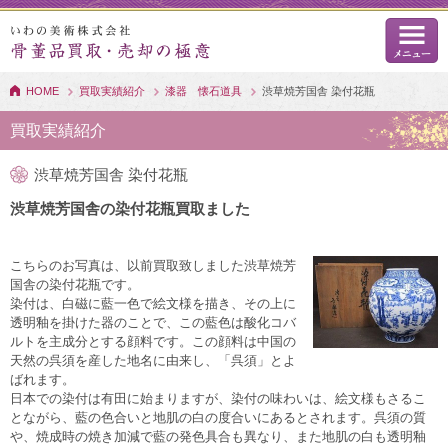
HOME
買取実績紹介
漆器 懐石道具
渋草焼芳国舎 染付花瓶
買取実績紹介
渋草焼芳国舎 染付花瓶
渋草焼芳国舎の染付花瓶買取ました
こちらのお写真は、以前買取致しました渋草焼芳
国舎の染付花瓶です。
染付は、白磁に藍一色で絵文様を描き、その上に
透明釉を掛けた器のことで、この藍色は酸化コバ
ルトを主成分とする顔料です。この顔料は中国の
天然の呉須を産した地名に由来し、「呉須」とよ
ばれます。
日本での染付は有田に始まりますが、染付の味わいは、絵文様もさるこ
とながら、藍の色合いと地肌の白の度合いにあるとされます。呉須の質
や、焼成時の焼き加減で藍の発色具合も異なり、また地肌の白も透明釉