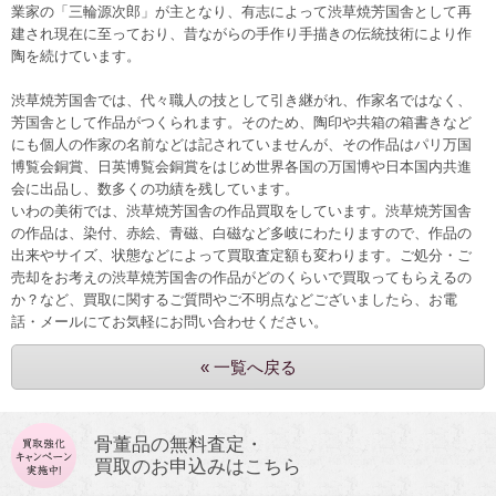
業家の「三輪源次郎」が主となり、有志によって渋草焼芳国舎として再
建され現在に至っており、昔ながらの手作り手描きの伝統技術により作
陶を続けています。
渋草焼芳国舎では、代々職人の技として引き継がれ、作家名ではなく、
芳国舎として作品がつくられます。そのため、陶印や共箱の箱書きなど
にも個人の作家の名前などは記されていませんが、その作品はパリ万国
博覧会銅賞、日英博覧会銅賞をはじめ世界各国の万国博や日本国内共進
会に出品し、数多くの功績を残しています。
いわの美術では、渋草焼芳国舎の作品買取をしています。渋草焼芳国舎
の作品は、
染付、赤絵、青磁、白磁など多岐にわたりますので
、作品の
出来やサイズ、状態などによって買取査定額も変わります。ご処分・ご
売却をお考えの渋草焼芳国舎の作品がどのくらいで買取ってもらえるの
か？など、買取に関するご質問やご不明点などございましたら、お電
話・メールにてお気軽にお問い合わせください。
« 一覧へ戻る
骨董品の無料査定・
買取のお申込みはこちら