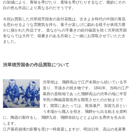
の加減により、青味を帯びたり、黄味を帯びたりするなど、微妙にその
白の色も作品により異なるのだそうです。
今回お買取した渋草焼芳国舎の染付花瓶は、古きよき時代の中国の青花
を思わせるような雰囲気を持ち、童子が楽しげに戯れる様子が表現力豊
かに描かれた作品です。 昔ながらの手書きの絵付磁器を焼く渋草焼芳国
舎ならでは大作で、箱書きのある共箱とご一緒にお買取させていただき
ました。
渋草焼芳国舎の作品買取について
渋草焼は、飛騨高山で江戸末期から続いている手
造り、手描きの焼き物です。 1841年、当時の江戸
幕府の直轄地であった飛騨高山の渋草の地に半官
半民の陶磁器製造所を開窯させたのが始まりで
す。開窯にあたっては、尾張瀬戸、加賀九谷とい
う本場から職人を招き、飛騨から出る粘土を原料
に、陶器の製作をし、飛騨九谷、飛騨赤絵などとよばれる秀作を生み出
します。
江戸幕府崩壊の影響を受け一時衰退しますが、明治11年、高山の名家事