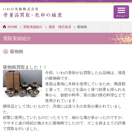
HOME
買取実績紹介
漆器 懐石道具
吸物椀
買取実績紹介
吸物椀
吸物椀買取ました！！
今回、いわの美術がお買取したお品物は、漆器
の吸物椀です。
漆器は素地に木材を使用しているため、陶器類
と違って、汁などを温かく保つ効果も得られる
事から、旅館や料亭、茶の湯の懐石料理などで
使用されています。
贈答品として頂いたもので、共箱には送り主の名前が書かれていまし
た。
頻繁に使用していたものだったそうで、細かな傷が多かったのですが、
ウサギと波の蒔絵が施された吸物椀でしたので、そこを踏まえての評価
で買取を行いました。