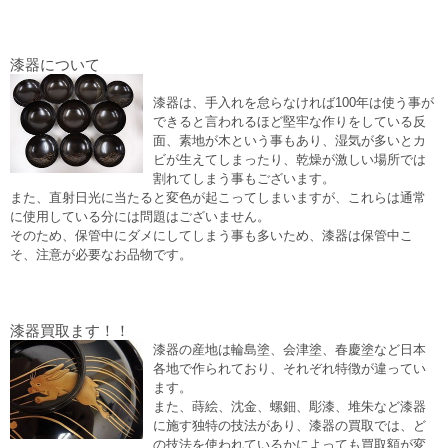
漆器について
漆器は、手入れを怠らなければ100年は使う事が
できると言われるほど堅牢な作りをしている反
面、素地が木という事もあり、湿気が多いとカ
ビが生えてしまったり、乾燥が激しい場所では
割れてしまう事もございます。
また、直射日光に当たると変色が起こってしまいますが、これらは通常
に使用している分には問題はございません。
そのため、保管中にダメにしてしまう事も多いため、漆器は保管中こ
そ、注意が必要なお品物です。
漆器買取ます！！
漆器の産地は輪島塗、会津塗、春慶塗など日本
各地で作られており、それぞれ特徴が違ってい
ます。
また、蒔絵、沈金、螺鈿、彫漆、堆朱など漆器
に施す独特の技法があり、漆器の買取では、ど
の技法を使われているかによっても買取額が変