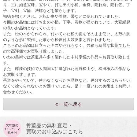
り、主に如意宝珠、宝やく、打ち出の小槌、金嚢、隠れ蓑、隠れ笠、丁
子、宝剣、宝輪、法螺などを散らします。
福徳を招くとされ、お祝い事や着物、帯などに使われていました。
今回のお品物には打ち出の小槌、丁字、巻物が描かれていて、大変縁起
の良いお品物となっています。
また、松の木から作られ、付いていた松の皮をそのまま使い、太鼓の胴
のような形に製作した事から松皮付太鼓胴棗と言われました。
こちらのお品物は目立ったキズや汚れもなく、共箱も綺麗な状態でした
ので高評価でお買取り致しました。
いわの美術では茶道具を多く製作した中村宗悦の作品をお買取り致しま
す。
また、髹漆の技術で人間国宝に選ばれた高野松山や、松田権六の作品も
お買取り致します。
茶道をやっていて、使わなくなったお品物など、処分するのはもったい
なくて捨てられないとお困りでしたら、是非一度いわの美術までお問い
合わせください。
« 一覧へ戻る
骨董品の無料査定・
買取のお申込みはこちら