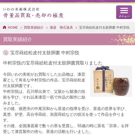
HOME
買取実績紹介
漆器 懐石道具
宝尽蒔絵松皮付太鼓胴棗 中村宗悦
買取実績紹介
宝尽蒔絵松皮付太鼓胴棗 中村宗悦
中村宗悦の宝尽蒔絵松皮付太鼓胴棗買取りました
今回いわの美術がお買取りしたお品物は、漆芸
家として有名な中村宗悦の作品、宝尽蒔絵松皮
付太鼓胴棗です。
中村宗悦は、石川県出身で、父親から髹漆の技
術を学び、それ以来漆芸一筋で作品の製作に励
みました。
その後、徳恩寺の中尾宗和から茶道の指導を受け、茶道の世界を学び、
真塗、炉塗、高台寺蒔絵、加賀蒔絵などの技法を使って作品を作りま
す。
その後、全国漆器展で数々の章を受賞し、55歳の時に茶名「宗恭」を拝
受して漆芸製作の傍ら、茶道の活動も行いました。