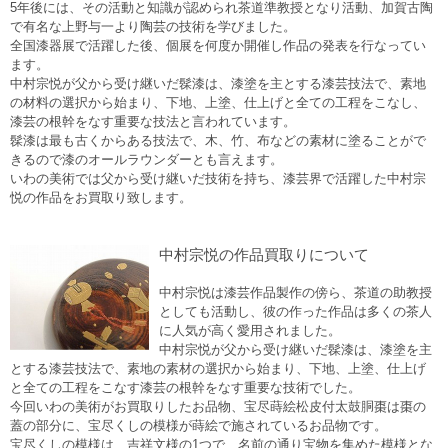
5年後には、その活動と知識が認められ茶道準教授となり活動、加賀古陶
で有名な上野与一より陶芸の技術を学びました。
全国漆器展で活躍した後、個展を何度か開催し作品の発表を行なってい
ます。
中村宗悦が父から受け継いだ
髹漆は、
漆塗を主とする漆芸技法で、素地
の材料の選択から始まり、下地、上塗、仕上げと全ての工程をこなし、
漆芸の根幹をなす重要な技法と言われています。
髹漆は最も古くからある技法で、木、竹、布などの素材に塗ることがで
きるので
漆のオールラウンダーとも言えます。
いわの美術では父から受け継いだ技術を持ち、漆芸界で活躍した中村宗
悦の作品をお買取り致します。
中村宗悦の作品買取りについて
中村宗悦は漆芸作品製作の傍ら、茶道の助教授
としても活動し、彼の作った作品は多くの茶人
に人気が高く愛用されました。
中村宗悦が父から受け継いだ髹漆は、漆塗を主
とする漆芸技法で、素地の素材の選択から始まり、下地、上塗、仕上げ
と全ての工程をこなす漆芸の根幹をなす重要な技術でした。
今回いわの美術がお買取りしたお品物、宝尽蒔絵松皮付太鼓胴棗は棗の
蓋の部分に、宝尽くしの模様が蒔絵で施されているお品物です。
宝尽くしの模様は、吉祥文様の1つで、名前の通り宝物を集めた模様とな